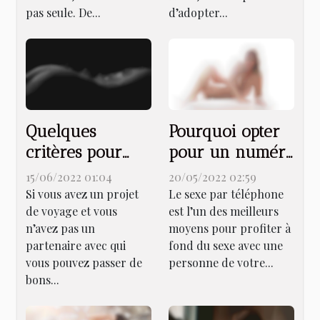
pas seule. De...
d’adopter...
Quelques
Pourquoi opter
critères pour
pour un numéro
bien
de téléphone
15/06/2022 01:04
20/05/2022 02:59
sélectionner une
rose pour du
Si vous avez un projet
Le sexe par téléphone
de voyage et vous
est l’un des meilleurs
fille escorte
sexe en direct
n’avez pas un
moyens pour profiter à
partenaire avec qui
fond du sexe avec une
vous pouvez passer de
personne de votre...
bons...