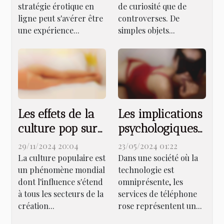
stratégie érotique en
de curiosité que de
ligne
modernes
ligne peut s'avérer être
controverses. De
une expérience...
simples objets...
Les effets de la
Les implications
culture pop sur
psychologiques
le
de l'utilisation
29/11/2024 20:04
23/05/2024 01:22
développement
des services de
La culture populaire est
Dans une société où la
un phénomène mondial
technologie est
des vidéos
téléphone rose
dont l'influence s'étend
omniprésente, les
animées pour
à tous les secteurs de la
services de téléphone
adultes
création...
rose représentent un...