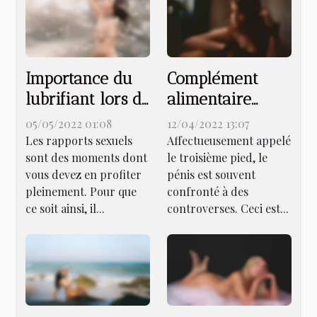
Importance du
Complément
lubrifiant lors de
alimentaire
rapports sexuels
Member xxl
05/05/2022 01:08
12/04/2022 13:07
pour agrandir le
Les rapports sexuels
Affectueusement appelé
sont des moments dont
le troisième pied, le
pénis : que
vous devez en profiter
pénis est souvent
faut-il savoir ?
pleinement. Pour que
confronté à des
ce soit ainsi, il...
controverses. Ceci est...