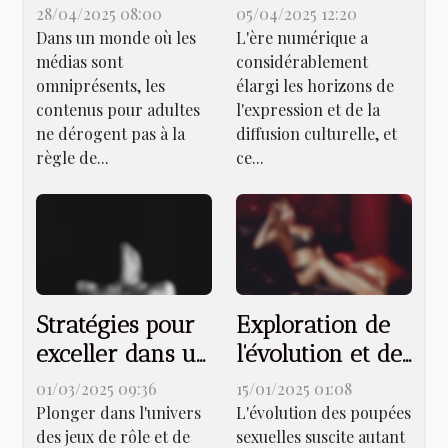
extrêmes
culturelle des
28/04/2025 08:00
05/04/2025 12:20
influencent la
vidéos pour
Dans un monde où les
L'ère numérique a
médias sont
considérablement
psychologie des
adultes arabes
omniprésents, les
élargi les horizons de
consommateurs
contenus pour adultes
l'expression et de la
de contenu pour
ne dérogent pas à la
diffusion culturelle, et
adultes
règle de...
ce...
Stratégies pour
Exploration de
exceller dans un
l'évolution et de
jeu de rôle et de
l'importance des
01/03/2025 09:36
15/01/2025 01:08
stratégie
poupées
Plonger dans l'univers
L'évolution des poupées
des jeux de rôle et de
sexuelles suscite autant
érotique en
sexuelles