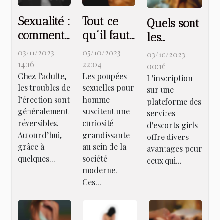
Sexualité :
Tout ce
Quels sont
comment
qu’il faut
les
prévenir
savoir sur
avantages
03/11/2023
05/10/2023
03/10/2023
les
les
qu'offre
14:16
22:04
00:16
Chez l’adulte,
Les poupées
troubles
poupées
L'inscription
une
les troubles de
sexuelles pour
sur une
de
sexuelles
inscription
l’érection sont
homme
plateforme des
l’érection
pour
sur une
généralement
suscitent une
services
chez
homme
plateforme
réversibles.
curiosité
d'escorts girls
l’adulte ?
Aujourd’hui,
grandissante
d'escorts
offre divers
grâce à
au sein de la
avantages pour
girls ?
quelques...
société
ceux qui...
moderne.
Ces...