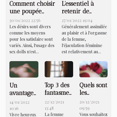
Comment choisir
L'essentiel à
une poupée
retenir de
sexuelle réaliste
l'éjaculation
30/01/2022 22:56
27/01/2022 19:04
pour son plaisir
féminine
Les désirs sont divers
Généralement assimilée
comme les moyens
au plaisir et à l'orgasme
?
pour les satisfaire sont
de la femme,
variés. Ainsi, l'usage des
l'éjaculation féminine
sex dolls n'est...
est relativement au...
Top 3 des
Quels sont
Un
fantasmes
les
avantage
de la
critères
du
22/12/2021
20/12/2021
14/01/2022
femme
de choix
libertinage
13:48
09:59
10:16
La femme
Vous souhaitez
d’une
Vivre heureux
pour un