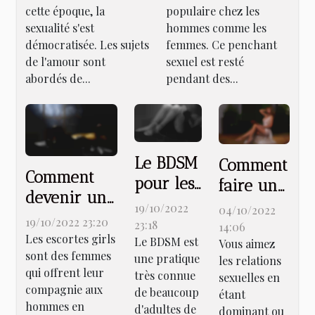
cette époque, la
populaire chez les
en ligne ?
sexualité s'est
hommes comme les
démocratisée. Les sujets
femmes. Ce penchant
de l'amour sont
sexuel est resté
abordés de...
pendant des...
Le BDSM
Comment
Comment
pour les
faire une
devenir une
nuls :
rencontre
19/10/2022
04/10/2022
escorte girl
19/10/2022 23:20
tout ce
de
23:18
14:06
?
Les escortes girls
Le BDSM est
que vous
Vous aimez
dominant
sont des femmes
une pratique
les relations
devez
et
qui offrent leur
très connue
sexuelles en
savoir
dominé ?
compagnie aux
de beaucoup
étant
avant de
hommes en
d'adultes de
dominant ou