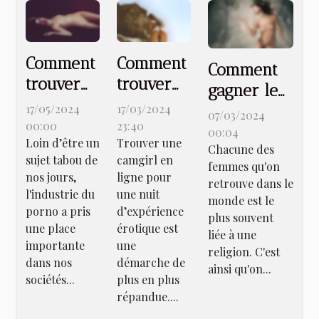
Comment
Comment
Comment
trouver
trouver
gagner le
un
une
17/05/2024
17/03/2024
cœur d'une
07/03/2024
amateur
camgirl
00:00
23:40
musulmane
00:04
Loin d’être un
Trouver une
du porno
en ligne
Chacune des
pour vivre
sujet tabou de
camgirl en
pour un
pour
femmes qu'on
une belle
nos jours,
ligne pour
retrouve dans le
plan culs
passer
histoire
l'industrie du
une nuit
monde est le
une nuit
porno a pris
d’expérience
d’amour ?
plus souvent
ensemble
une place
érotique est
liée à une
importante
une
?
religion. C'est
dans nos
démarche de
ainsi qu'on...
sociétés...
plus en plus
répandue....