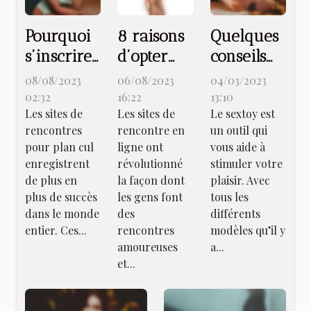
Pourquoi
8 raisons
Quelques
s’inscrire
d’opter
conseils
sur un
pour un
pour bien
08/08/2023
06/08/2023
04/03/2023
site de
site de
choisir
02:32
16:22
13:10
Les sites de
Les sites de
Le sextoy est
rencontre
rencontre
votre
rencontres
rencontre en
un outil qui
pour plan
en ligne
sextoy
pour plan cul
ligne ont
vous aide à
cul ?
pour
enregistrent
révolutionné
stimuler votre
senior
de plus en
la façon dont
plaisir. Avec
plus de succès
les gens font
tous les
dans le monde
des
différents
entier. Ces...
rencontres
modèles qu’il y
amoureuses
a...
et...