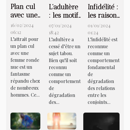
Plan cul
L’adultère
Infidélité :
avec une
: les motifs
les raisons
ronde
et les
évoquées
16/02/2024
07/01/2024
01/01/2024
nue :
apports en
et les
06:12
18:42
01:24
L’attrait pour
quels sont
L’adultère a
L’infidélité est
couple
apports en
un plan cul
cessé d’être un
reconnue
les secrets
couple
avec une
sujet tabou.
comme un
derrière
femme ronde
Bien qu’il soit
comportement
ce
nue est un
reconnu
fondamental
fantasme
fantasme
comme un
de
répandu chez
comportement
dégradation
?
de nombreux
de
des relations
hommes. Ce...
dégradation
entre les
des...
conjoints...