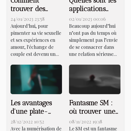
Comment
Quelles sont les
trouver des
applications
couples
pour trouver un
24/01/2023 23:58
02/01/2023 00:06
échangistes ?
plan cul
Aujourd'hui, pour
Beaucoup aujourd’hui
pimenter sa vie sexuelle
n’ont pas du temps où
rapidement ?
et ses expériences en
simplement pas l’envie
amour, l'échange de
de se consacrer dans
couple est devenu un...
une relation sérieuse...
Les avantages
Fantasme SM :
d'une plate-
où trouver une
forme de
maîtresse
28/12/2022 10:52
08/11/2022 19:18
femmes Cougars
professionnelle
Avec la numérisation de
Le SM est un fantasme