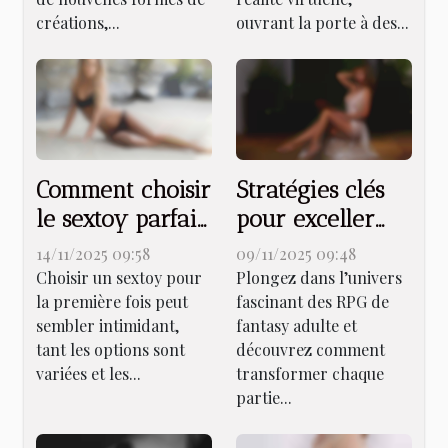
adultes ?
créations,...
ouvrant la porte à des...
Comment choisir
Stratégies clés
le sextoy parfait
pour exceller
pour débutants
dans un RPG de
14/11/2025 09:58
09/11/2025 09:48
?
fantasy adulte
Choisir un sextoy pour
Plongez dans l’univers
la première fois peut
fascinant des RPG de
sembler intimidant,
fantasy adulte et
tant les options sont
découvrez comment
variées et les...
transformer chaque
partie...