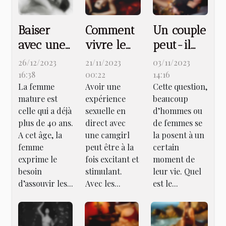
Baiser
Comment
Un couple
avec une
vivre le
peut-il
femme
sexe en
durer
26/12/2023
21/11/2023
03/11/2023
mature :
live avec
sans
16:38
00:22
14:16
La femme
Avoir une
Cette question,
très
une
relation
mature est
expérience
beaucoup
réaliste et
camgirl ?
sexuelle ?
celle qui a déjà
sexuelle en
d’hommes ou
édifiant !
plus de 40 ans.
direct avec
de femmes se
A cet âge, la
une camgirl
la posent à un
femme
peut être à la
certain
exprime le
fois excitant et
moment de
besoin
stimulant.
leur vie. Quel
d’assouvir les...
Avec les...
est le...