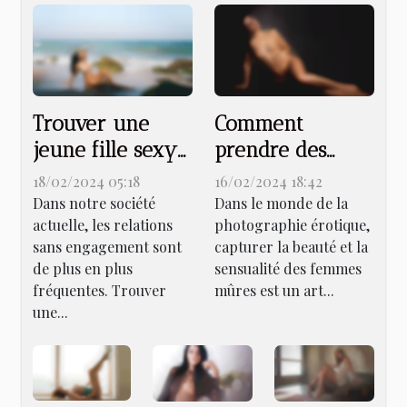
Trouver une
Comment
jeune fille sexy
prendre des
et poilue pour
photos
18/02/2024 05:18
16/02/2024 18:42
une relation
séduisantes de
Dans notre société
Dans le monde de la
actuelle, les relations
photographie érotique,
sans
femmes mûres
sans engagement sont
capturer la beauté et la
engagement
pour des plans
de plus en plus
sensualité des femmes
cul ?
fréquentes. Trouver
mûres est un art...
une...