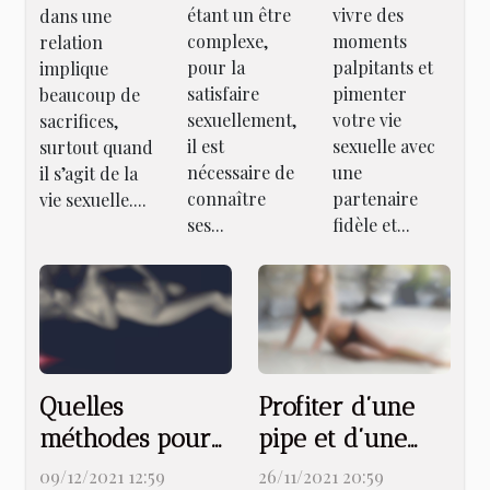
étant un être
vivre des
dans une
bonne sex
couple
complexe,
moments
relation
doll ?
pour la
palpitants et
implique
satisfaire
pimenter
beaucoup de
sexuellement,
votre vie
sacrifices,
il est
sexuelle avec
surtout quand
nécessaire de
une
il s’agit de la
connaître
partenaire
vie sexuelle....
ses...
fidèle et...
Quelles
Profiter d’une
méthodes pour
pipe et d’une
rencontrer l’âme
dégustation de
09/12/2021 12:59
26/11/2021 20:59