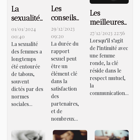
Les
La
Les
conseils
sexualité
meilleures
pour être
des
29/12/2023
01/01/2024
positions
27/12/2023 22:56
plus
femmes
09:20
00:40
pour faire
Lorsqu’il s’agit
La durée du
endurant
La sexualité
salopes :
de l’intimité avec
l’amour
rapport
des femmes a
au lit
entre
une femme
avec une
sexuel peut
longtemps
tabous et
ronde, la clé
être un
femme
été entourée
réside dans le
libération
élément clé
de tabous,
ronde
respect mutuel,
dans la
souvent
la
satisfaction
dictés par des
communication...
des
normes
partenaires,
sociales...
et de
nombreux...