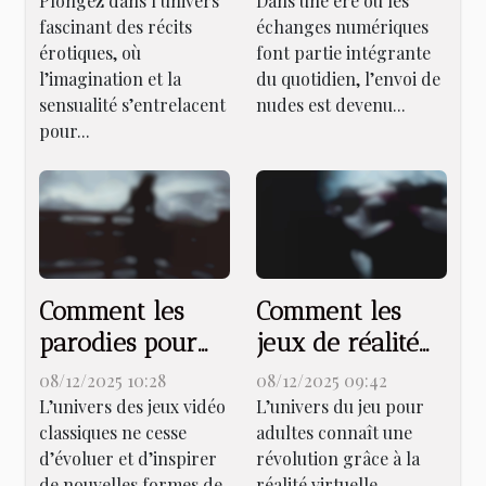
Plongez dans l’univers
Dans une ère où les
fascinant des récits
échanges numériques
érotiques
exploration et
érotiques, où
font partie intégrante
témoignages
l’imagination et la
du quotidien, l’envoi de
sensualité s’entrelacent
nudes est devenu...
pour...
Comment les
Comment les
parodies pour
jeux de réalité
adultes
virtuelle
08/12/2025 10:28
08/12/2025 09:42
transforment les
transforment-ils
L’univers des jeux vidéo
L’univers du jeu pour
classiques ne cesse
adultes connaît une
jeux vidéo
l'industrie du
d’évoluer et d’inspirer
révolution grâce à la
classiques ?
jeu pour
de nouvelles formes de
réalité virtuelle,