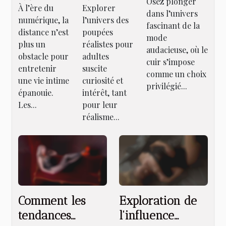
: les
Osez plonger
À l’ère du
Explorer
peuvent
réaliste
dans l’univers
tendances
numérique, la
l’univers des
renforcer
pour
fascinant de la
actuelles
distance n’est
poupées
mode
les
adultes ?
des
plus un
réalistes pour
audacieuse, où le
relations
obstacle pour
adultes
ensembles
cuir s’impose
à distance
entretenir
suscite
en cuir
comme un choix
une vie intime
curiosité et
?
privilégié...
pour
épanouie.
intérêt, tant
femmes
Les...
pour leur
réalisme...
Comment les
Exploration de
tendances
l'influence