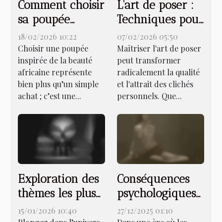
Comment choisir
L'art de poser :
sa poupée
Techniques pour
inspirée de la
augmenter
18/02/2026 10:22
07/02/2026 05:50
beauté africaine
l'attrait de vos
Choisir une poupée
Maîtriser l'art de poser
inspirée de la beauté
peut transformer
?
clichés
africaine représente
radicalement la qualité
personnels
bien plus qu’un simple
et l'attrait des clichés
achat ; c’est une...
personnels. Que...
Exploration des
Conséquences
thèmes les plus
psychologiques
populaires dans
de l'envoi de
15/01/2026 10:40
27/12/2025 01:10
les récits
nudes :