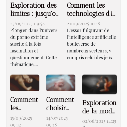
Exploration des
Comment les
limites : jusqu'où
technologies d'IA
va le porno
transforment-
25/09/2025 09:54
21/09/2025 10:18
extrême ?
elles l'industrie
Plonger dans l’univers
L’essor fulgurant de
du porno extrême
l’intelligence artificielle
des jeux pour
suscite à la fois
bouleverse de
adultes ?
fascination et
nombreux secteurs, y
questionnement. Cette
compris celui des jeux...
thématique,...
Comment
Comment
Exploration
les
choisir
de la mode
sextoys
une
15/09/2025
14/07/2025
audacieuse
02/06/2025 14:25
connectés
poupée
09:32
09:18