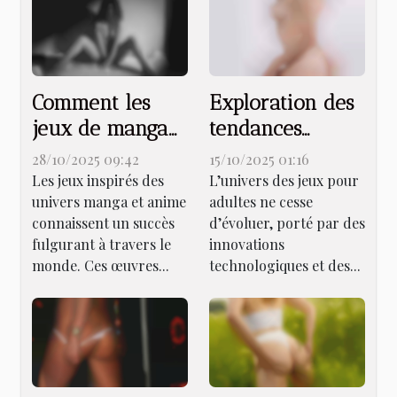
Comment les
Exploration des
jeux de manga
tendances
et anime
émergentes des
28/10/2025 09:42
15/10/2025 01:16
influencent-ils
jeux pour
Les jeux inspirés des
L’univers des jeux pour
univers manga et anime
adultes ne cesse
la culture
adultes en 2025
connaissent un succès
d’évoluer, porté par des
populaire ?
fulgurant à travers le
innovations
monde. Ces œuvres...
technologiques et des...