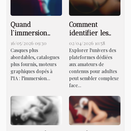
Quand
Comment
l’immersion
identifier les
virtuelle
meilleures
16/05/2026 09:30
02/04/2026 10:58
redéfinit les
plateformes
Casques plus
Explorer l'univers des
abordables, catalogues
plateformes dédiées
frontières du
pour amateurs
plus fournis, moteurs
aux amateurs de
plaisir ludique
de contenus
graphiques dopés à
contenus pour adultes
adultes ?
l’IA : l’immersion...
peut sembler complexe
face...