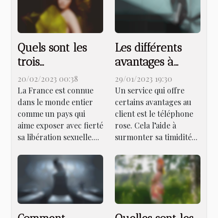
Quels sont les
Les différents
trois
avantages à
sexcammers les
appeler une
20/02/2023 00:38
29/01/2023 19:30
plus populaires
hôtesse de
La France est connue
Un service qui offre
dans le monde entier
certains avantages au
de France ?
téléphone rose
comme un pays qui
client est le téléphone
aime exposer avec fierté
rose. Cela l’aide à
sa libération sexuelle....
surmonter sa timidité...