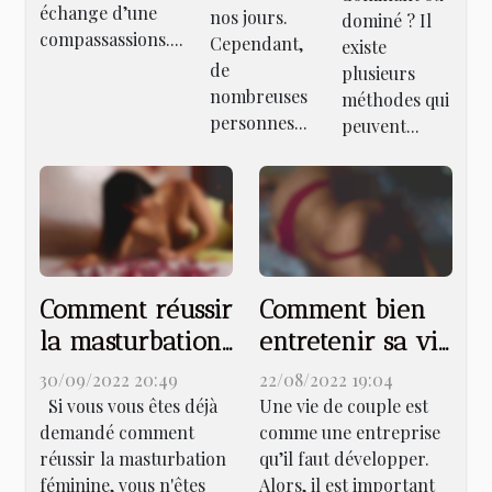
échange d’une
vous
nos jours.
dominé ? Il
compassassions....
Cependant,
lancer
existe
de
plusieurs
nombreuses
méthodes qui
personnes...
peuvent...
Comment réussir
Comment bien
la masturbation
entretenir sa vie
féminine
de couple ?
30/09/2022 20:49
22/08/2022 19:04
Si vous vous êtes déjà
Une vie de couple est
demandé comment
comme une entreprise
réussir la masturbation
qu’il faut développer.
féminine, vous n'êtes
Alors, il est important