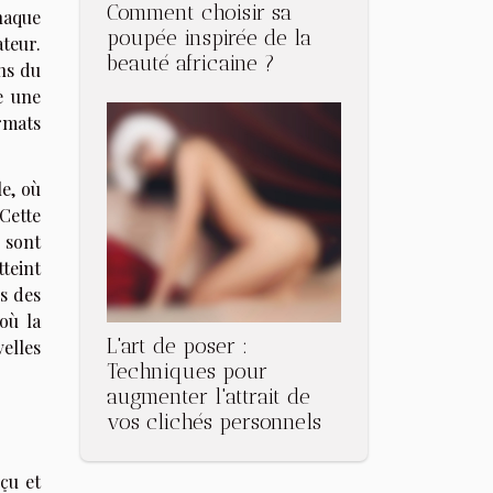
Comment choisir sa
haque
poupée inspirée de la
ateur.
beauté africaine ?
ns du
e une
rmats
e, où
Cette
 sont
tteint
es des
où la
L'art de poser :
elles
Techniques pour
augmenter l'attrait de
vos clichés personnels
çu et