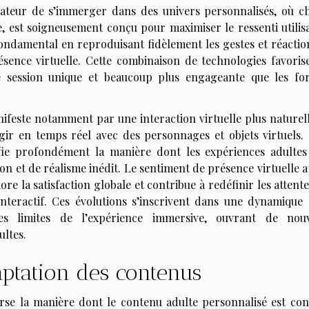
lisateur de s’immerger dans des univers personnalisés, où c
le, est soigneusement conçu pour maximiser le ressenti utilis
ondamental en reproduisant fidèlement les gestes et réactio
ésence virtuelle. Cette combinaison de technologies favoris
e session unique et beaucoup plus engageante que les fo
ifeste notamment par une interaction virtuelle plus naturell
éagir en temps réel avec des personnages et objets virtuels. 
fie profondément la manière dont les expériences adultes
n et de réalisme inédit. Le sentiment de présence virtuelle a
re la satisfaction globale et contribue à redéfinir les attent
interactif. Ces évolutions s’inscrivent dans une dynamique 
es limites de l’expérience immersive, ouvrant de nouv
ultes.
aptation des contenus
erse la manière dont le contenu adulte personnalisé est con