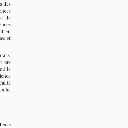
s des
ences
ée de
iences
nt en
ues et
atars,
t aux
e à la
ience
alité
en lui
ateurs