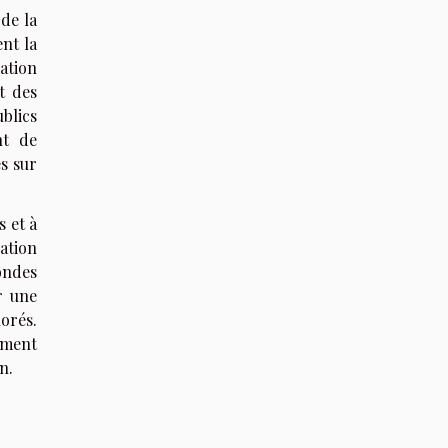
de la
nt la
ation
t des
blics
nt de
es sur
s et à
ation
ondes
r une
orés.
ement
n.