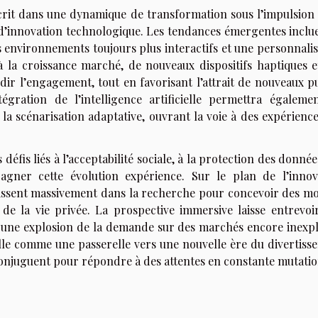
scrit dans une dynamique de transformation sous l’impulsion 
r d’innovation technologique. Les tendances émergentes inclue
 environnements toujours plus interactifs et une personnalis
 à la croissance marché, de nouveaux dispositifs haptiques e
dir l’engagement, tout en favorisant l’attrait de nouveaux pu
tégration de l’intelligence artificielle permettra égaleme
e la scénarisation adaptative, ouvrant la voie à des expérienc
fis liés à l’acceptabilité sociale, à la protection des donnée
gner cette évolution expérience. Sur le plan de l’innov
estissent massivement dans la recherche pour concevoir des m
x de la vie privée. La prospective immersive laisse entrevoi
t une explosion de la demande sur des marchés encore inexpl
uelle comme une passerelle vers une nouvelle ère du divertiss
e conjuguent pour répondre à des attentes en constante mutatio