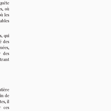
quête
s, où
ù les
ables
s, qui
té des
uées,
r des
trant
tière
in de
es, il
r ces