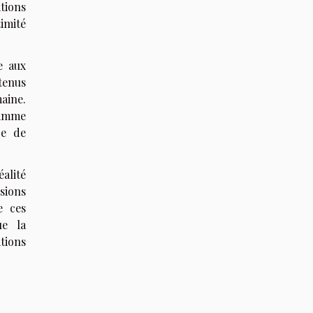
tions
imité
e aux
tenus
maine.
gamme
re de
alité
ssions
e ces
ue la
tions