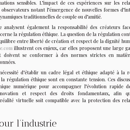
ations sensibles. L’impact de ces expériences sur les rela
s observateurs notant l’émergence de nouvelles formes d’int
dynamiques traditionnelles de couple ou d’amitié.
 analysent également la responsabilité des créateurs fac
erne la régulation éthique. La question de la régulation con
quilibre entre liberté de création et respect de la dignité hu
ne.com
illustrent ces enjeux, car elles proposent une large 
et doivent se conformer à des normes strictes en matiè
données.
écessité d’établir un cadre légal et éthique adapté à la ré
et la régulation éthique sont en constante tension. Ces discu
éthique numérique pour accompagner l’évolution rapide d
innovation et respect des droits fondamentaux, afin q
éalité virtuelle soit compatible avec la protection des rela
our l’industrie