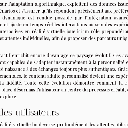
ur l’adaptation algorithmique, exploitent des données issue
énarios et s’assurer qu’ils répondent précisément aux préfér
que dynamique est rendue possible par l’intégration avanc
cipe et ajuste en temps réel les interactions au sein des expér
teractives en réalité virtuelle joue ici un rôle prépondéra
et attentes individuelles, afin de proposer des parcours uniq
teractif enrichit encore davantage ce paysage évolutif. Ces av
ont capables de s’adapter instantanément à la personnalité e
nsi naissance à des échanges toujours plus authentiques. Grâc
tementales, le contenu adulte personnalisé devient une expér
a fidélité. Toute cette évolution démontre comment la ré
le, place désormais l’utilisateur au centre du processus créatif, 
 explore.
des utilisateurs
réalité virtuelle bouleverse profondément les attentes utilis